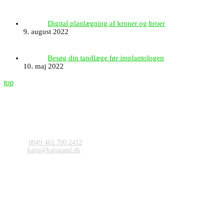
Digital planlægning af kroner og broer
9. august 2022
Besøg din tandlæge før implantologen
10. maj 2022
top
Tandlæge Katja Jürgens
Am Markt 8
24955 Harrislee
Flensborg / Tyskland
Kontaktieren
Telefon:
0049 461 700 2412
E-Mail:
katja@katjatand.dk
Åbningstider
Mandag:
08.00-16.00
Tirsdag:
08.00-13.00 og 14.00-17.00