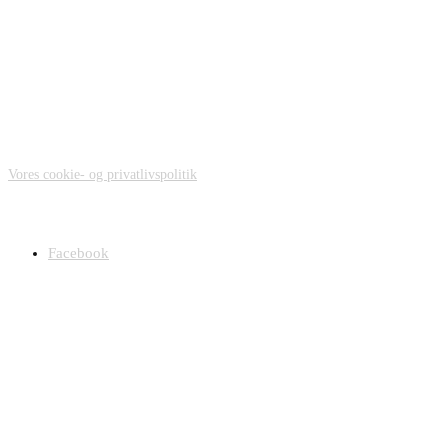
Onsdag:
08.00-14.00
Torsdag:
08.00-13.00 og 14.00-17.00
Fredag:
08.00-13.00 og efter aftale
Privatlivspolitik
Vores cookie- og privatlivspolitik
Zahnarzt Katja Jürgens - Dansktalende tandlæge i
Harrislee/Flensborg, Tyskland
Facebook