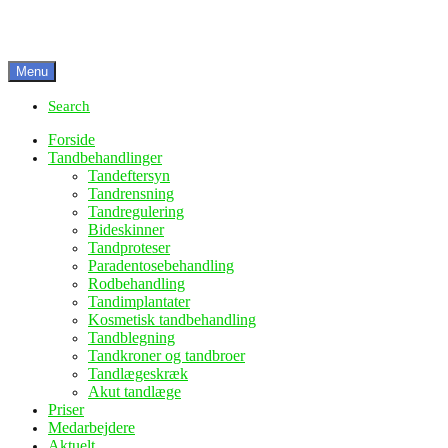
Menu
Search
Forside
Tandbehandlinger
Tandeftersyn
Tandrensning
Tandregulering
Bideskinner
Tandproteser
Paradentosebehandling
Rodbehandling
Tandimplantater
Kosmetisk tandbehandling
Tandblegning
Tandkroner og tandbroer
Tandlægeskræk
Akut tandlæge
Priser
Medarbejdere
Aktuelt