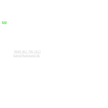
top
Tandlæge Katja Jürgens
Am Markt 8
24955 Harrislee
Flensborg / Tyskland
Kontaktieren
Telefon:
0049 461 700 2412
E-Mail:
katja@katjatand.dk
Åbningstider
Mandag:
08.00-16.00
Tirsdag:
08.00-13.00 og 14.00-17.00
Onsdag:
08.00-14.00
Torsdag:
08.00-13.00 og 14.00-17.00