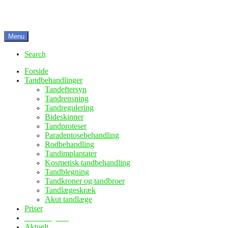
Menu
Search
Forside
Tandbehandlinger
Tandeftersyn
Tandrensning
Tandregulering
Bideskinner
Tandproteser
Paradentosebehandling
Rodbehandling
Tandimplantater
Kosmetisk tandbehandling
Tandblegning
Tandkroner og tandbroer
Tandlægeskræk
Akut tandlæge
Priser
Medarbejdere
Aktuelt