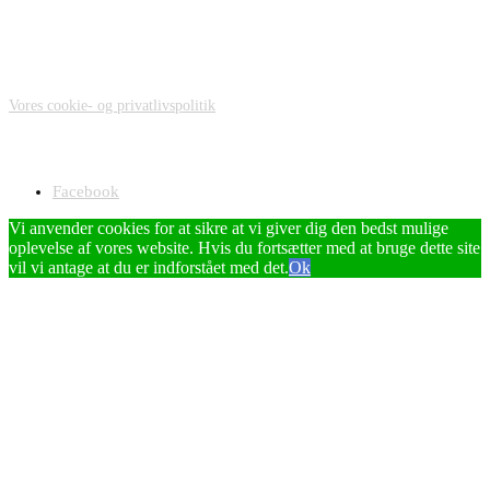
Fredag:
08.00-13.00 og efter aftale
Privatlivspolitik
Vores cookie- og privatlivspolitik
Zahnarzt Katja Jürgens - Dansktalende tandlæge i
Harrislee/Flensborg, Tyskland
Facebook
Vi anvender cookies for at sikre at vi giver dig den bedst mulige
oplevelse af vores website. Hvis du fortsætter med at bruge dette site
vil vi antage at du er indforstået med det.
Ok